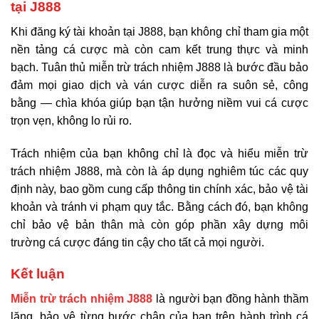
tại J888
Khi đăng ký tài khoản tại J888, bạn không chỉ tham gia một
nền tảng cá cược mà còn cam kết trung thực và minh
bạch. Tuân thủ miễn trừ trách nhiệm J888 là bước đầu bảo
đảm mọi giao dịch và ván cược diễn ra suôn sẻ, công
bằng — chìa khóa giúp bạn tận hưởng niềm vui cá cược
trọn vẹn, không lo rủi ro.
Trách nhiệm của bạn không chỉ là đọc và hiểu miễn trừ
trách nhiệm J888, mà còn là áp dụng nghiêm túc các quy
định này, bao gồm cung cấp thông tin chính xác, bảo vệ tài
khoản và tránh vi phạm quy tắc. Bằng cách đó, bạn không
chỉ bảo vệ bản thân mà còn góp phần xây dựng môi
trường cá cược đáng tin cậy cho tất cả mọi người.
Kết luận
Miễn trừ trách nhiệm J888
là người bạn đồng hành thầm
lặng, bảo vệ từng bước chân của bạn trên hành trình cá