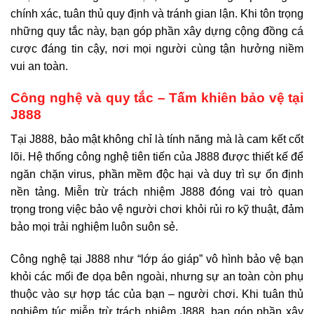
chính xác, tuân thủ quy định và tránh gian lận. Khi tôn trọng
những quy tắc này, bạn góp phần xây dựng cộng đồng cá
cược đáng tin cậy, nơi mọi người cùng tận hưởng niềm
vui an toàn.
Công nghệ và quy tắc – Tấm khiên bảo vệ tại
J888
Tại J888, bảo mật không chỉ là tính năng mà là cam kết cốt
lõi. Hệ thống công nghệ tiên tiến của J888 được thiết kế để
ngăn chặn virus, phần mềm độc hại và duy trì sự ổn định
nền tảng. Miễn trừ trách nhiệm J888 đóng vai trò quan
trọng trong việc bảo vệ người chơi khỏi rủi ro kỹ thuật, đảm
bảo mọi trải nghiệm luôn suôn sẻ.
Công nghệ tại J888 như “lớp áo giáp” vô hình bảo vệ bạn
khỏi các mối đe dọa bên ngoài, nhưng sự an toàn còn phụ
thuộc vào sự hợp tác của bạn – người chơi. Khi tuân thủ
nghiêm túc miễn trừ trách nhiệm J888, bạn góp phần xây