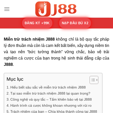
Skip
to
content
ĐĂNG KÝ +99K
NẠP ĐẦU BÚ X2
Miễn trừ trách nhiệm J888
không chỉ là bộ quy tắc pháp
lý đơn thuần mà còn là cam kết bất biến, xây dựng niềm tin
và tạo nên “bức tường thành” vững chắc, bảo vệ trải
nghiệm cá cược của bạn trong hệ sinh thái đẳng cấp của
J888
.
Mục lục
Hiểu biết sâu sắc về miễn trừ trách nhiệm J888
Tại sao miễn trừ trách nhiệm J888 lại quan trọng?
Công nghệ và quy tắc – Tấm khiên bảo vệ tại J888
Hành trình cá cược không khoan nhượng với rủi ro
Trách nhiệm của bạn – Chìa khóa thành công tại J888