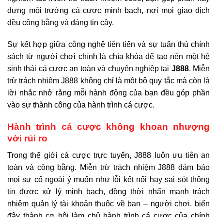
dựng môi trường cá cược minh bạch, nơi mọi giao dịch
đều công bằng và đáng tin cậy.
Sự kết hợp giữa công nghệ tiên tiến và sự tuân thủ chính
sách từ người chơi chính là chìa khóa để tạo nên một hệ
sinh thái cá cược an toàn và chuyên nghiệp tại
J888
. Miễn
trừ trách nhiệm J888 không chỉ là một bộ quy tắc mà còn là
lời nhắc nhở rằng mỗi hành động của bạn đều góp phần
vào sự thành công của hành trình cá cược.
Hành trình cá cược không khoan nhượng
với rủi ro
Trong thế giới cá cược trực tuyến, J888 luôn ưu tiên an
toàn và công bằng. Miễn trừ trách nhiệm J888 đảm bảo
mọi sự cố ngoài ý muốn như lỗi kết nối hay sai sót thông
tin được xử lý minh bạch, đồng thời nhấn mạnh trách
nhiệm quản lý tài khoản thuộc về bạn – người chơi, biến
đây thành cơ hội làm chủ hành trình cá cược của chính