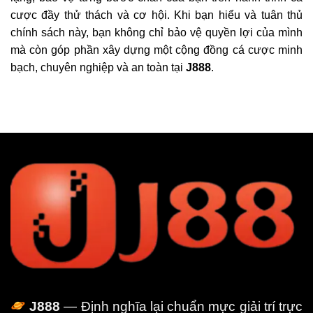
cược đầy thử thách và cơ hội. Khi bạn hiểu và tuân thủ
chính sách này, bạn không chỉ bảo vệ quyền lợi của mình
mà còn góp phần xây dựng một cộng đồng cá cược minh
bạch, chuyên nghiệp và an toàn tại
J888
.
J888
— Định nghĩa lại chuẩn mực giải trí trực